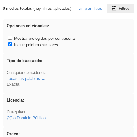
0
medios totales (hay filtros aplicados)
Limpiar filtros
Filtros
Resultados de: EvAU
Opciones adicionales:
Mostrar protegidos por contraseña
Incluir palabras similares
Tipo de búsqueda:
Cualquier coincidencia
Todas las palabras
Exacta
Licencia:
Cualquiera
CC
o Dominio Público
Orden: