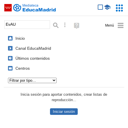
Mediateca de EducaMadrid
Saltar navegación
Servic
Educa
Palabra o frase:
Búsqueda avanzada
Ayuda
(en
ventana
Inicio
nueva)
Canal EducaMadrid
Últimos contenidos
Centros
Tipo de contenido:
Inicia sesión para aportar contenidos, crear listas de
reproducción...
Iniciar sesión