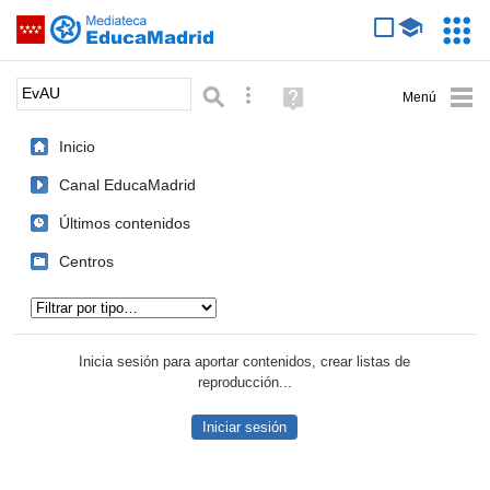
Mediateca de EducaMadrid
Saltar navegación
Servic
Educa
Palabra o frase:
Búsqueda avanzada
Ayuda
(en
ventana
Inicio
nueva)
Canal EducaMadrid
Últimos contenidos
Centros
Tipo de contenido:
Inicia sesión para aportar contenidos, crear listas de
reproducción...
Iniciar sesión