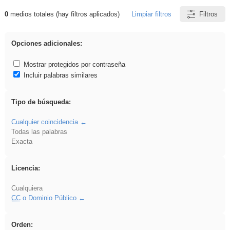
0
medios totales (hay filtros aplicados)
Limpiar filtros
Filtros
Resultados de: EvAU
Opciones adicionales:
Mostrar protegidos por contraseña
Incluir palabras similares
Tipo de búsqueda:
Cualquier coincidencia
Todas las palabras
Exacta
Licencia:
Cualquiera
CC
o Dominio Público
Orden: