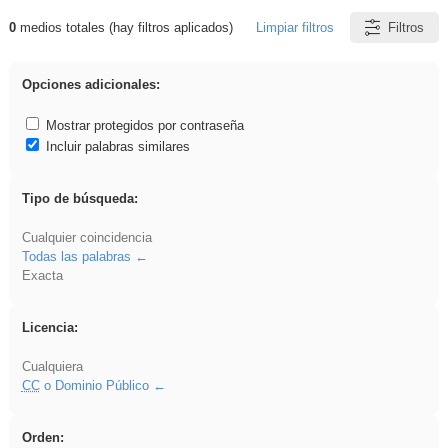
0
medios totales (hay filtros aplicados)
Limpiar filtros
Filtros
Resultados de: EvAU
Opciones adicionales:
Mostrar protegidos por contraseña
Incluir palabras similares
Tipo de búsqueda:
Cualquier coincidencia
Todas las palabras
Exacta
Licencia:
Cualquiera
CC
o Dominio Público
Orden: