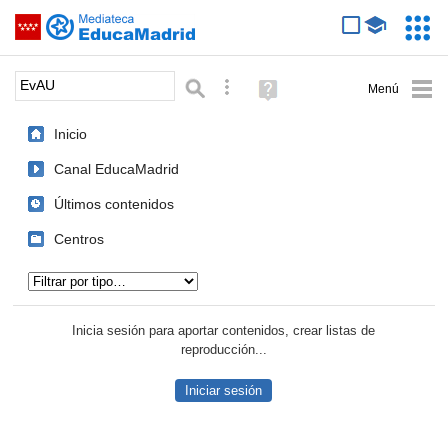
Mediateca de EducaMadrid
Saltar navegación
Servic
Educa
Palabra o frase:
Búsqueda avanzada
Ayuda
(en
ventana
Inicio
nueva)
Canal EducaMadrid
Últimos contenidos
Centros
Tipo de contenido:
Inicia sesión para aportar contenidos, crear listas de
reproducción...
Iniciar sesión