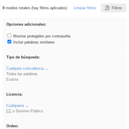
0
medios totales (hay filtros aplicados)
Limpiar filtros
Filtros
Resultados de: EvAU
Opciones adicionales:
Mostrar protegidos por contraseña
Incluir palabras similares
Tipo de búsqueda:
Cualquier coincidencia
Todas las palabras
Exacta
Licencia:
Cualquiera
CC
o Dominio Público
Orden: