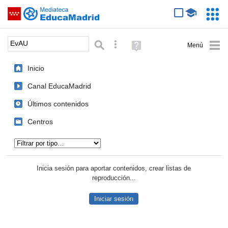
Mediateca de EducaMadrid
Saltar navegación
Servic
Educa
Palabra o frase:
Búsqueda avanzada
Ayuda
(en
ventana
Inicio
nueva)
Canal EducaMadrid
Últimos contenidos
Centros
Tipo de contenido:
Inicia sesión para aportar contenidos, crear listas de
reproducción...
Iniciar sesión