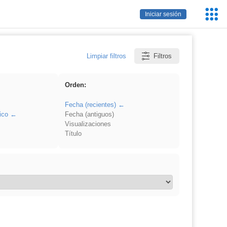
Servic
Iniciar sesión
Educa
Limpiar filtros
Filtros
Orden:
Fecha (recientes)
ico
Fecha (antiguos)
Visualizaciones
Título