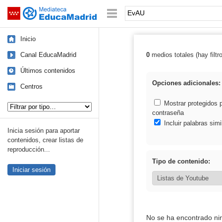
Mediateca de EducaMadrid
Saltar navegación
Palabra o frase:
Inicio
Canal EducaMadrid
0
medios totales (hay filtr
Resultados de:
Últimos contenidos
Opciones adicionales:
Centros
Tipo de contenido:
Mostrar protegidos 
contraseña
Incluir palabras simi
Inicia sesión para aportar
contenidos, crear listas de
reproducción...
Tipo de contenido:
Iniciar sesión
No se ha encontrado ni