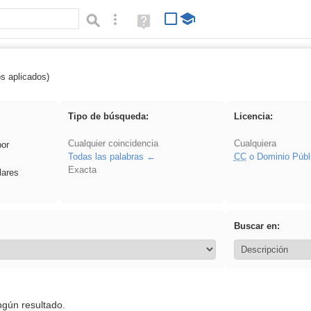
Búsqueda avanzada
Ayuda
(en
ventana
nueva)
os aplicados)
 EvAU
Tipo de búsqueda:
Licencia:
Cualquier coincidencia
Cualquiera
por
Todas las palabras
CC
o Dominio Públ
Exacta
lares
Buscar en:
ngún resultado.