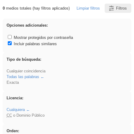
0
medios totales (hay filtros aplicados)
Limpiar filtros
Filtros
Resultados de: EvAU
Opciones adicionales:
Mostrar protegidos por contraseña
Incluir palabras similares
Tipo de búsqueda:
Cualquier coincidencia
Todas las palabras
Exacta
Licencia:
Cualquiera
CC
o Dominio Público
Orden: