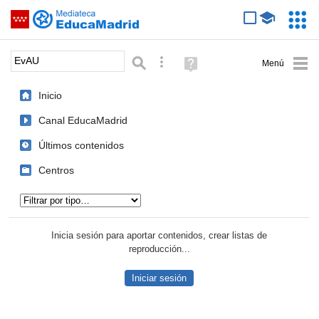
Mediateca de EducaMadrid
Saltar navegación
Servic
Educa
Palabra o frase:
Búsqueda avanzada
Ayuda
(en
ventana
Inicio
nueva)
Canal EducaMadrid
Últimos contenidos
Centros
Tipo de contenido:
Inicia sesión para aportar contenidos, crear listas de
reproducción...
Iniciar sesión