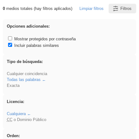
0
medios totales (hay filtros aplicados)
Limpiar filtros
Filtros
Resultados de: EvAU
Opciones adicionales:
Mostrar protegidos por contraseña
Incluir palabras similares
Tipo de búsqueda:
Cualquier coincidencia
Todas las palabras
Exacta
Licencia:
Cualquiera
CC
o Dominio Público
Orden: