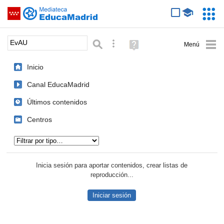
Mediateca de EducaMadrid
Saltar navegación
Servic
Educa
Palabra o frase:
Búsqueda avanzada
Ayuda
(en
ventana
Inicio
nueva)
Canal EducaMadrid
Últimos contenidos
Centros
Tipo de contenido:
Inicia sesión para aportar contenidos, crear listas de
reproducción...
Iniciar sesión