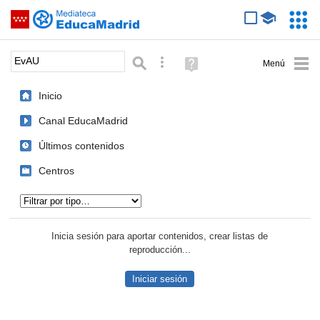
Mediateca de EducaMadrid
Saltar navegación
Servic
Educa
Palabra o frase:
Búsqueda avanzada
Ayuda
(en
ventana
Inicio
nueva)
Canal EducaMadrid
Últimos contenidos
Centros
Tipo de contenido:
Inicia sesión para aportar contenidos, crear listas de
reproducción...
Iniciar sesión