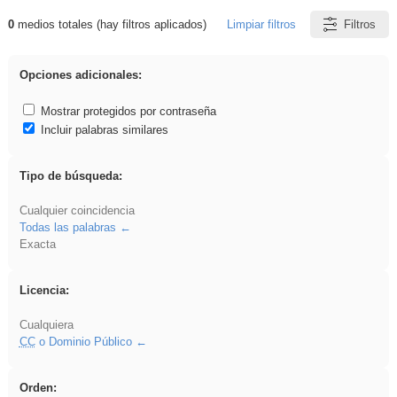
0
medios totales (hay filtros aplicados)
Limpiar filtros
Filtros
Resultados de: EvAU
Opciones adicionales:
Mostrar protegidos por contraseña
Incluir palabras similares
Tipo de búsqueda:
Cualquier coincidencia
Todas las palabras
Exacta
Licencia:
Cualquiera
CC
o Dominio Público
Orden: