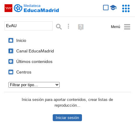
Mediateca de EducaMadrid
Saltar navegación
Servic
Educa
Palabra o frase:
Búsqueda avanzada
Ayuda
(en
ventana
Inicio
nueva)
Canal EducaMadrid
Últimos contenidos
Centros
Tipo de contenido:
Inicia sesión para aportar contenidos, crear listas de
reproducción...
Iniciar sesión