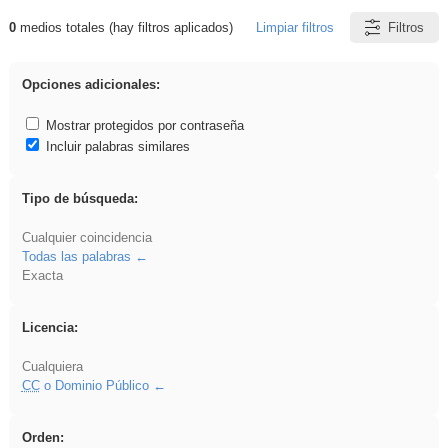
0
medios totales (hay filtros aplicados)
Limpiar filtros
Filtros
Resultados de: EvAU
Opciones adicionales:
Mostrar protegidos por contraseña
Incluir palabras similares
Tipo de búsqueda:
Cualquier coincidencia
Todas las palabras
Exacta
Licencia:
Cualquiera
CC
o Dominio Público
Orden: