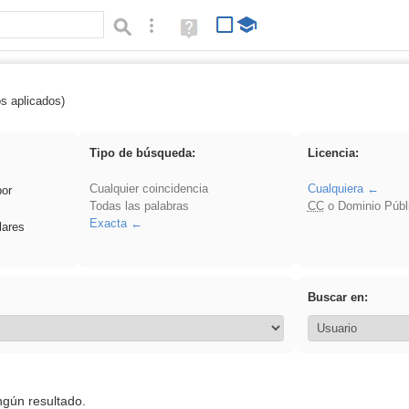
Búsqueda avanzada
Ayuda
(en
ventana
nueva)
os aplicados)
 EvAU
Tipo de búsqueda:
Licencia:
Cualquier coincidencia
Cualquiera
por
Todas las palabras
CC
o Dominio Públ
Exacta
lares
Buscar en:
ngún resultado.