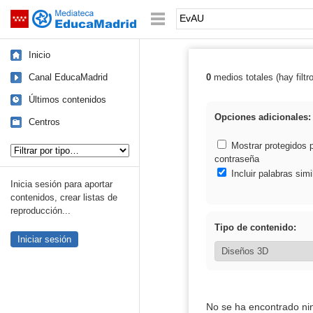
Mediateca de EducaMadrid
Saltar navegación
Palabra o frase:
Inicio
Canal EducaMadrid
0
medios totales (hay filtr
Resultados de:
Últimos contenidos
Opciones adicionales:
Centros
Tipo de contenido:
Mostrar protegidos 
contraseña
Incluir palabras simi
Inicia sesión para aportar
contenidos, crear listas de
reproducción...
Tipo de contenido:
Iniciar sesión
No se ha encontrado ni