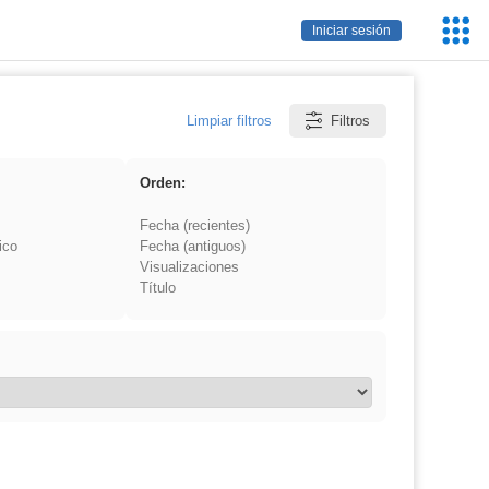
Servic
Iniciar sesión
Educa
Limpiar filtros
Filtros
Orden:
Fecha (recientes)
ico
Fecha (antiguos)
Visualizaciones
Título