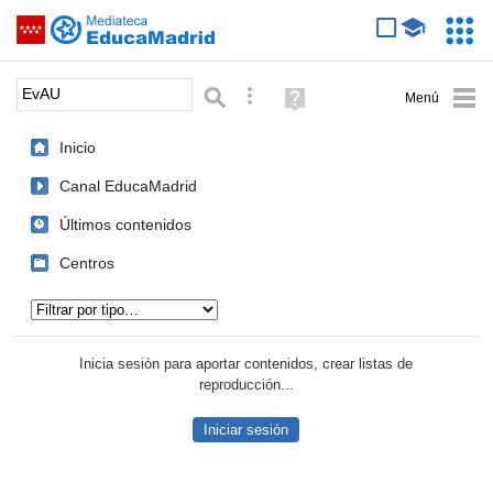
Mediateca de EducaMadrid
Saltar navegación
Servic
Educa
Palabra o frase:
Búsqueda avanzada
Ayuda
(en
ventana
Inicio
nueva)
Canal EducaMadrid
Últimos contenidos
Centros
Tipo de contenido:
Inicia sesión para aportar contenidos, crear listas de
reproducción...
Iniciar sesión