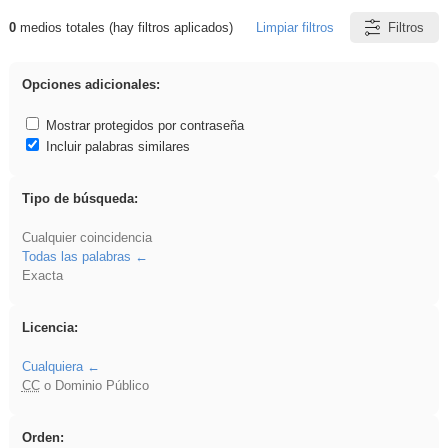
0
medios totales (hay filtros aplicados)
Limpiar filtros
Filtros
Resultados de: EvAU
Opciones adicionales:
Mostrar protegidos por contraseña
Incluir palabras similares
Tipo de búsqueda:
Cualquier coincidencia
Todas las palabras
Exacta
Licencia:
Cualquiera
CC
o Dominio Público
Orden: