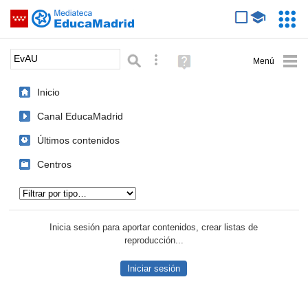
Mediateca de EducaMadrid
Saltar navegación
Servic
Educa
Palabra o frase:
Búsqueda avanzada
Ayuda
(en
ventana
Inicio
nueva)
Canal EducaMadrid
Últimos contenidos
Centros
Tipo de contenido:
Inicia sesión para aportar contenidos, crear listas de
reproducción...
Iniciar sesión