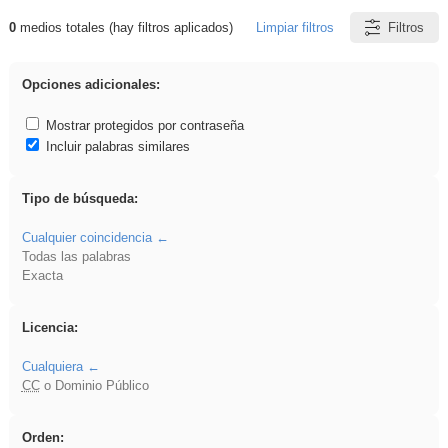
0
medios totales (hay filtros aplicados)
Limpiar filtros
Filtros
Resultados de: EvAU
Opciones adicionales:
Mostrar protegidos por contraseña
Incluir palabras similares
Tipo de búsqueda:
Cualquier coincidencia
Todas las palabras
Exacta
Licencia:
Cualquiera
CC
o Dominio Público
Orden: