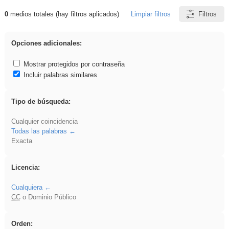
0
medios totales (hay filtros aplicados)
Limpiar filtros
Filtros
Resultados de: EvAU
Opciones adicionales:
Mostrar protegidos por contraseña
Incluir palabras similares
Tipo de búsqueda:
Cualquier coincidencia
Todas las palabras
Exacta
Licencia:
Cualquiera
CC
o Dominio Público
Orden: