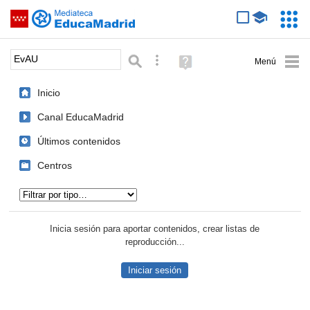
Mediateca de EducaMadrid
Saltar navegación
Servic
Educa
Palabra o frase:
Búsqueda avanzada
Ayuda
(en
ventana
Inicio
nueva)
Canal EducaMadrid
Últimos contenidos
Centros
Tipo de contenido:
Inicia sesión para aportar contenidos, crear listas de
reproducción...
Iniciar sesión