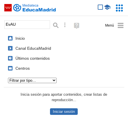
Mediateca de EducaMadrid
Saltar navegación
Servic
Educa
Palabra o frase:
Búsqueda avanzada
Ayuda
(en
ventana
Inicio
nueva)
Canal EducaMadrid
Últimos contenidos
Centros
Tipo de contenido:
Inicia sesión para aportar contenidos, crear listas de
reproducción...
Iniciar sesión