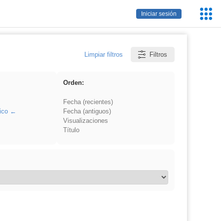
Servic
Iniciar sesión
Educa
Limpiar filtros
Filtros
Orden:
Fecha (recientes)
ico
Fecha (antiguos)
Visualizaciones
Título