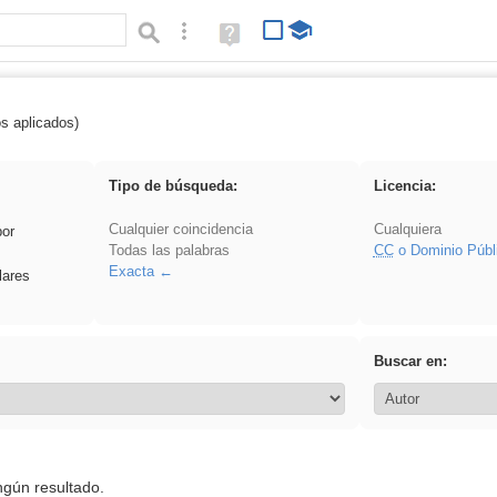
Búsqueda avanzada
Ayuda
(en
ventana
nueva)
os aplicados)
 EvAU
Tipo de búsqueda:
Licencia:
Cualquier coincidencia
Cualquiera
por
Todas las palabras
CC
o Dominio Públ
Exacta
lares
Buscar en:
ngún resultado.