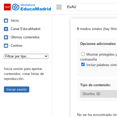
Mediateca de EducaMadrid
Saltar navegación
Palabra o frase:
Inicio
Canal EducaMadrid
0
medios totales (hay filtr
Resultados de:
Últimos contenidos
Opciones adicionales:
Centros
Tipo de contenido:
Mostrar protegidos 
contraseña
Incluir palabras simi
Inicia sesión para aportar
contenidos, crear listas de
reproducción...
Tipo de contenido:
Iniciar sesión
No se ha encontrado ni