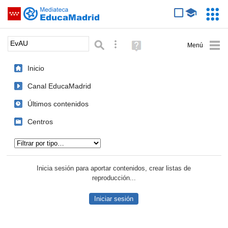
Mediateca de EducaMadrid
Saltar navegación
Servic
Educa
Palabra o frase:
Búsqueda avanzada
Ayuda
(en
ventana
Inicio
nueva)
Canal EducaMadrid
Últimos contenidos
Centros
Tipo de contenido:
Inicia sesión para aportar contenidos, crear listas de
reproducción...
Iniciar sesión