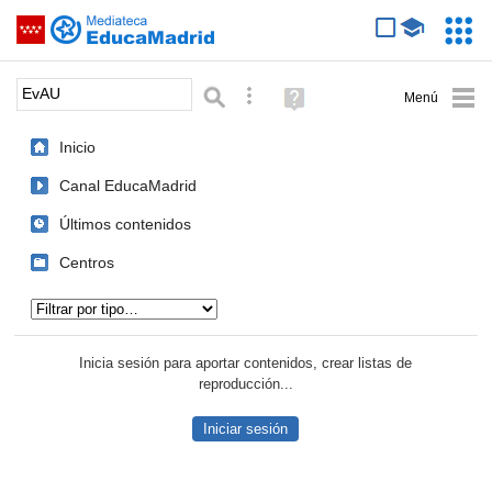
Mediateca de EducaMadrid
Saltar navegación
Servic
Educa
Palabra o frase:
Búsqueda avanzada
Ayuda
(en
ventana
Inicio
nueva)
Canal EducaMadrid
Últimos contenidos
Centros
Tipo de contenido:
Inicia sesión para aportar contenidos, crear listas de
reproducción...
Iniciar sesión