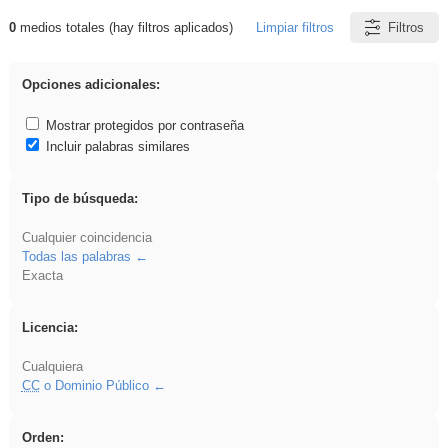
0
medios totales (hay filtros aplicados)
Limpiar filtros
Filtros
Resultados de: EvAU
Opciones adicionales:
Mostrar protegidos por contraseña
Incluir palabras similares
Tipo de búsqueda:
Cualquier coincidencia
Todas las palabras
Exacta
Licencia:
Cualquiera
CC
o Dominio Público
Orden: