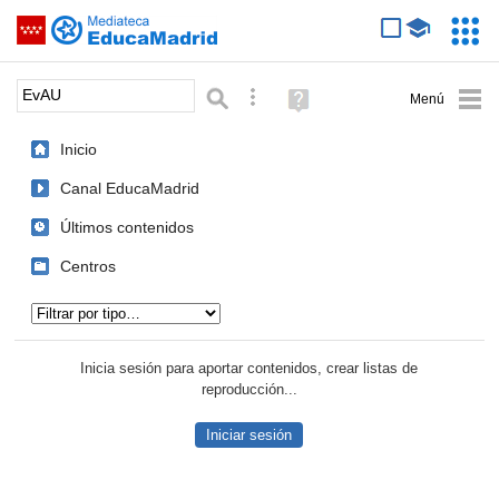
Mediateca de EducaMadrid
Saltar navegación
Servic
Educa
Palabra o frase:
Búsqueda avanzada
Ayuda
(en
ventana
Inicio
nueva)
Canal EducaMadrid
Últimos contenidos
Centros
Tipo de contenido:
Inicia sesión para aportar contenidos, crear listas de
reproducción...
Iniciar sesión