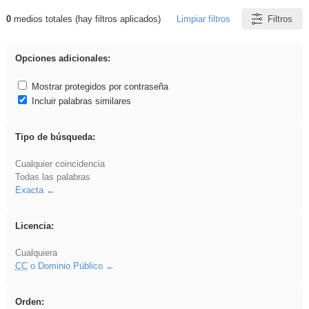
0
medios totales (hay filtros aplicados)
Limpiar filtros
Filtros
Resultados de: EvAU
Opciones adicionales:
Mostrar protegidos por contraseña
Incluir palabras similares
Tipo de búsqueda:
Cualquier coincidencia
Todas las palabras
Exacta
Licencia:
Cualquiera
CC
o Dominio Público
Orden: