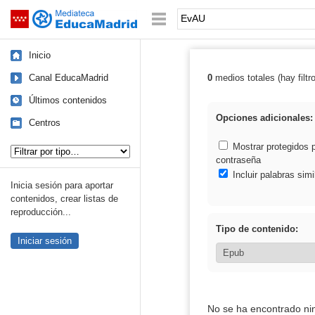
Mediateca de EducaMadrid
Saltar navegación
Palabra o frase:
Inicio
Canal EducaMadrid
0
medios totales (hay filtr
Resultados de:
Últimos contenidos
Opciones adicionales:
Centros
Tipo de contenido:
Mostrar protegidos 
contraseña
Incluir palabras simi
Inicia sesión para aportar
contenidos, crear listas de
reproducción...
Tipo de contenido:
Iniciar sesión
No se ha encontrado ni