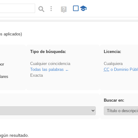
Búsqueda avanzada
Ayuda
(en
ventana
nueva)
os aplicados)
 EvAU
Tipo de búsqueda:
Licencia:
Cualquier coincidencia
Cualquiera
por
Todas las palabras
CC
o Dominio Públ
Exacta
lares
Buscar en:
ngún resultado.