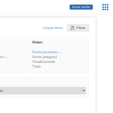
Servic
Iniciar sesión
Educa
Limpiar filtros
Filtros
Orden:
Fecha (recientes)
ico
Fecha (antiguos)
Visualizaciones
Título