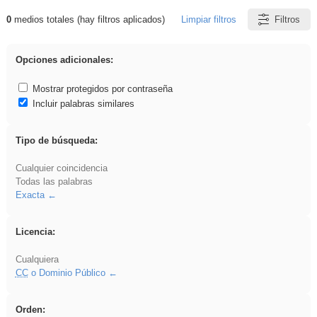
0
medios totales (hay filtros aplicados)
Limpiar filtros
Filtros
Resultados de: EvAU
Opciones adicionales:
Mostrar protegidos por contraseña
Incluir palabras similares
Tipo de búsqueda:
Cualquier coincidencia
Todas las palabras
Exacta
Licencia:
Cualquiera
CC
o Dominio Público
Orden: