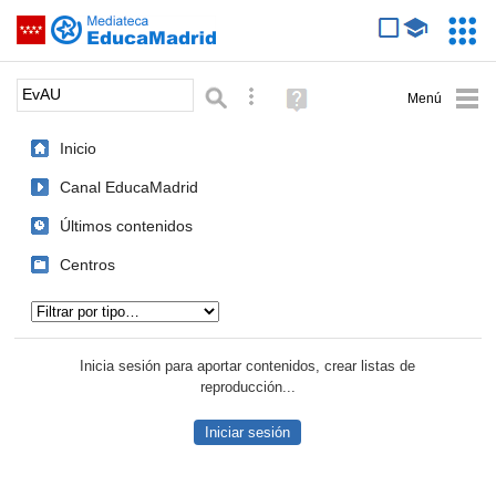
Mediateca de EducaMadrid
Saltar navegación
Servic
Educa
Palabra o frase:
Búsqueda avanzada
Ayuda
(en
ventana
Inicio
nueva)
Canal EducaMadrid
Últimos contenidos
Centros
Tipo de contenido:
Inicia sesión para aportar contenidos, crear listas de
reproducción...
Iniciar sesión