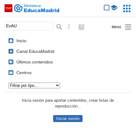
Mediateca de EducaMadrid
Saltar navegación
Servic
Educa
Palabra o frase:
Búsqueda avanzada
Ayuda
(en
ventana
Inicio
nueva)
Canal EducaMadrid
Últimos contenidos
Centros
Tipo de contenido:
Inicia sesión para aportar contenidos, crear listas de
reproducción...
Iniciar sesión