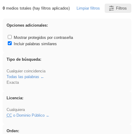
0
medios totales (hay filtros aplicados)
Limpiar filtros
Filtros
Resultados de: EvAU
Opciones adicionales:
Mostrar protegidos por contraseña
Incluir palabras similares
Tipo de búsqueda:
Cualquier coincidencia
Todas las palabras
Exacta
Licencia:
Cualquiera
CC
o Dominio Público
Orden: