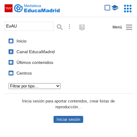
Mediateca de EducaMadrid
Saltar navegación
Servic
Educa
Palabra o frase:
Búsqueda avanzada
Ayuda
(en
ventana
Inicio
nueva)
Canal EducaMadrid
Últimos contenidos
Centros
Tipo de contenido:
Inicia sesión para aportar contenidos, crear listas de
reproducción...
Iniciar sesión