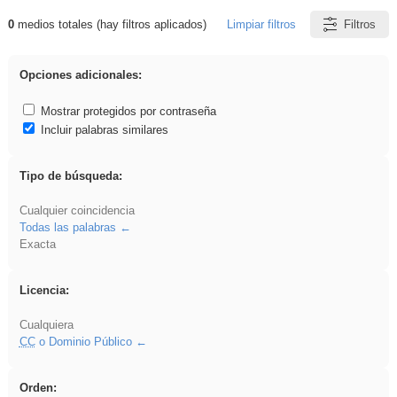
0
medios totales (hay filtros aplicados)
Limpiar filtros
Filtros
Resultados de: EvAU
Opciones adicionales:
Mostrar protegidos por contraseña
Incluir palabras similares
Tipo de búsqueda:
Cualquier coincidencia
Todas las palabras
Exacta
Licencia:
Cualquiera
CC
o Dominio Público
Orden: