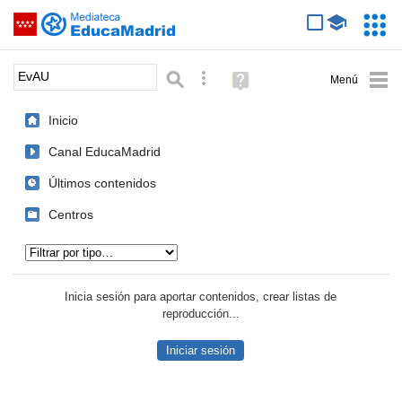
Mediateca de EducaMadrid
Saltar navegación
Servic
Educa
Palabra o frase:
Búsqueda avanzada
Ayuda
(en
ventana
Inicio
nueva)
Canal EducaMadrid
Últimos contenidos
Centros
Tipo de contenido:
Inicia sesión para aportar contenidos, crear listas de
reproducción...
Iniciar sesión