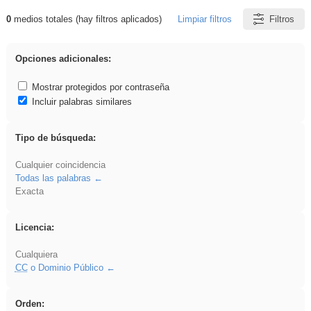
0
medios totales (hay filtros aplicados)
Limpiar filtros
Filtros
Resultados de: EvAU
Opciones adicionales:
Mostrar protegidos por contraseña
Incluir palabras similares
Tipo de búsqueda:
Cualquier coincidencia
Todas las palabras
Exacta
Licencia:
Cualquiera
CC
o Dominio Público
Orden: