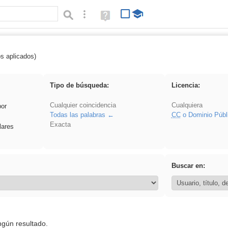
Búsqueda avanzada
Ayuda
(en
ventana
nueva)
os aplicados)
 Eventos
Tipo de búsqueda:
Licencia:
Cualquier coincidencia
Cualquiera
por
Todas las palabras
CC
o Dominio Públ
Exacta
lares
Buscar en:
ngún resultado.