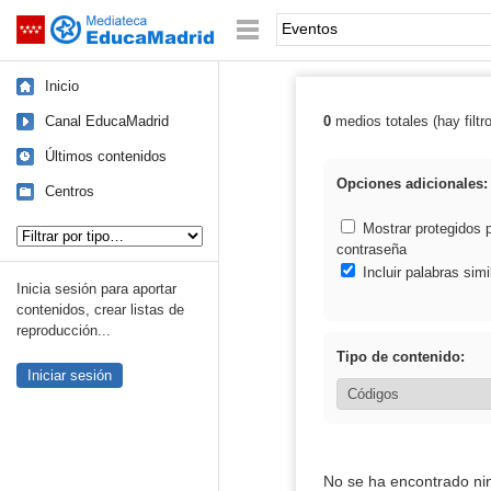
Mediateca de EducaMadrid
Saltar navegación
Palabra o frase:
Inicio
Canal EducaMadrid
0
medios totales (hay filtr
Resultados de:
Últimos contenidos
Opciones adicionales:
Centros
Tipo de contenido:
Mostrar protegidos 
contraseña
Incluir palabras simi
Inicia sesión para aportar
contenidos, crear listas de
reproducción...
Tipo de contenido:
Iniciar sesión
No se ha encontrado ni