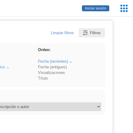
Servic
Iniciar sesión
Educa
Limpiar filtros
Filtros
Orden:
Fecha (recientes)
ico
Fecha (antiguos)
Visualizaciones
Título