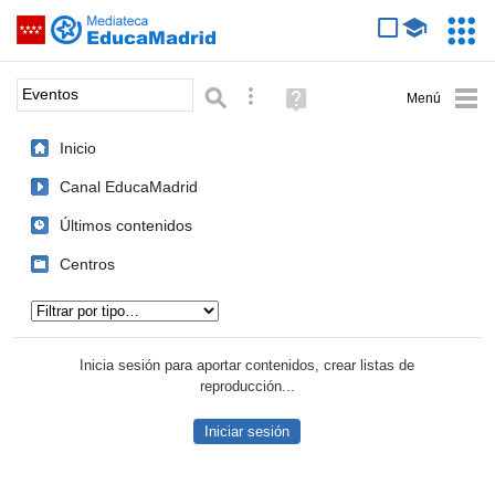
Mediateca de EducaMadrid
Saltar navegación
Servic
Educa
Palabra o frase:
Búsqueda avanzada
Ayuda
(en
ventana
Inicio
nueva)
Canal EducaMadrid
Últimos contenidos
Centros
Tipo de contenido:
Inicia sesión para aportar contenidos, crear listas de
reproducción...
Iniciar sesión