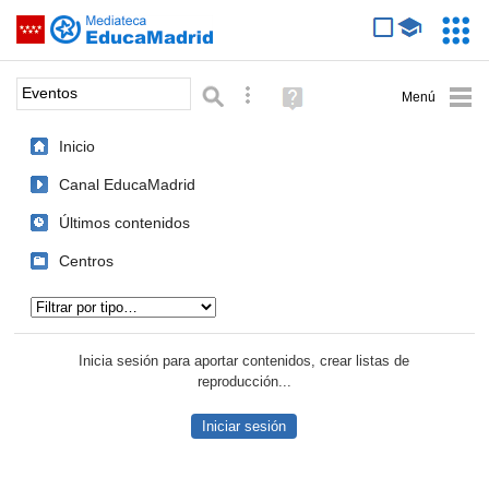
Mediateca de EducaMadrid
Saltar navegación
Servic
Educa
Palabra o frase:
Búsqueda avanzada
Ayuda
(en
ventana
Inicio
nueva)
Canal EducaMadrid
Últimos contenidos
Centros
Tipo de contenido:
Inicia sesión para aportar contenidos, crear listas de
reproducción...
Iniciar sesión