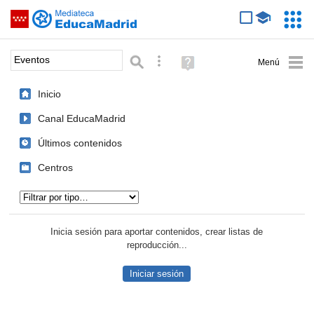
Mediateca de EducaMadrid
Saltar navegación
Servic
Educa
Palabra o frase:
Búsqueda avanzada
Ayuda
(en
ventana
Inicio
nueva)
Canal EducaMadrid
Últimos contenidos
Centros
Tipo de contenido:
Inicia sesión para aportar contenidos, crear listas de
reproducción...
Iniciar sesión