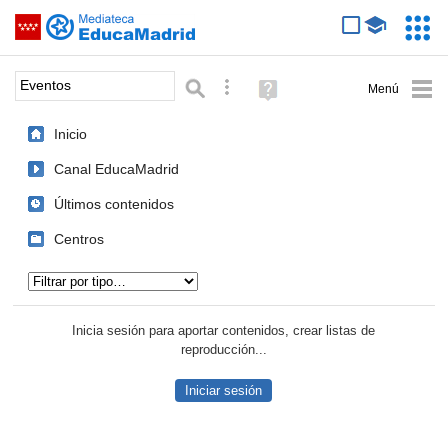
Mediateca de EducaMadrid
Saltar navegación
Servic
Educa
Palabra o frase:
Búsqueda avanzada
Ayuda
(en
ventana
Inicio
nueva)
Canal EducaMadrid
Últimos contenidos
Centros
Tipo de contenido:
Inicia sesión para aportar contenidos, crear listas de
reproducción...
Iniciar sesión