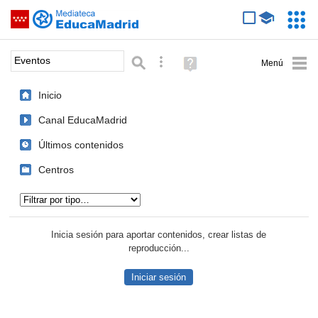
Mediateca de EducaMadrid
Saltar navegación
Servic
Educa
Palabra o frase:
Búsqueda avanzada
Ayuda
(en
ventana
Inicio
nueva)
Canal EducaMadrid
Últimos contenidos
Centros
Tipo de contenido:
Inicia sesión para aportar contenidos, crear listas de
reproducción...
Iniciar sesión