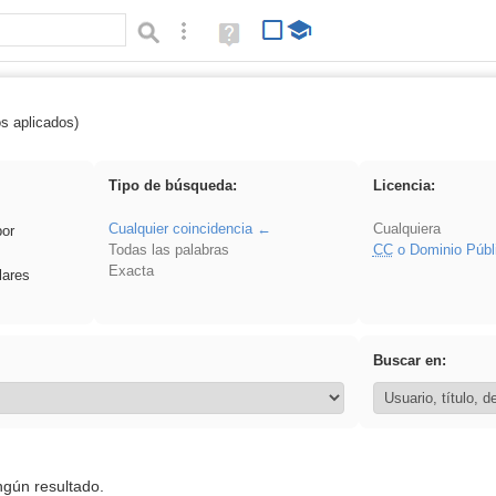
Búsqueda avanzada
Ayuda
(en
ventana
nueva)
os aplicados)
 Eventos
Tipo de búsqueda:
Licencia:
Cualquier coincidencia
Cualquiera
por
Todas las palabras
CC
o Dominio Públ
Exacta
lares
Buscar en:
ngún resultado.