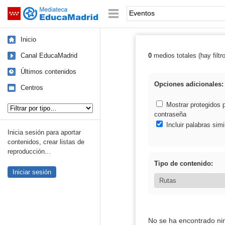
Mediateca de EducaMadrid
Saltar navegación
Palabra o frase:
Inicio
Canal EducaMadrid
0
medios totales (hay filtr
Resultados de:
Últimos contenidos
Opciones adicionales:
Centros
Tipo de contenido:
Mostrar protegidos 
contraseña
Incluir palabras simi
Inicia sesión para aportar
contenidos, crear listas de
reproducción...
Tipo de contenido:
Iniciar sesión
No se ha encontrado ni