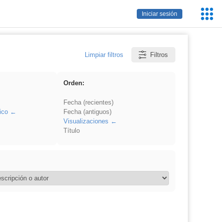
Servic
Iniciar sesión
Educa
Limpiar filtros
Filtros
Orden:
Fecha (recientes)
ico
Fecha (antiguos)
Visualizaciones
Título