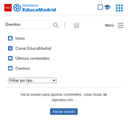
Mediateca de EducaMadrid
Saltar navegación
Servic
Educa
Palabra o frase:
Búsqueda avanzada
Ayuda
(en
ventana
Inicio
nueva)
Canal EducaMadrid
Últimos contenidos
Centros
Tipo de contenido:
Inicia sesión para aportar contenidos, crear listas de
reproducción...
Iniciar sesión