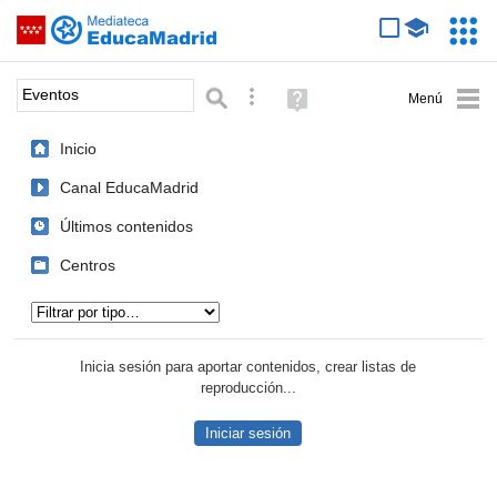
Mediateca de EducaMadrid
Saltar navegación
Servic
Educa
Palabra o frase:
Búsqueda avanzada
Ayuda
(en
ventana
Inicio
nueva)
Canal EducaMadrid
Últimos contenidos
Centros
Tipo de contenido:
Inicia sesión para aportar contenidos, crear listas de
reproducción...
Iniciar sesión