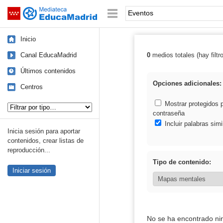
Mediateca de EducaMadrid
Saltar navegación
Palabra o frase:
Inicio
Canal EducaMadrid
0
medios totales (hay filtr
Resultados de:
Últimos contenidos
Opciones adicionales:
Centros
Tipo de contenido:
Mostrar protegidos 
contraseña
Incluir palabras simi
Inicia sesión para aportar
contenidos, crear listas de
reproducción...
Tipo de contenido:
Iniciar sesión
No se ha encontrado ni