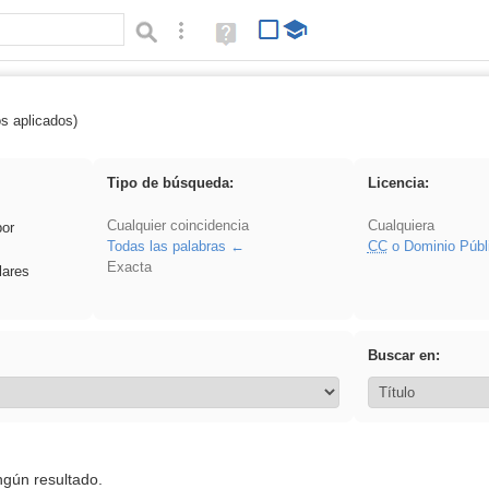
Búsqueda avanzada
Ayuda
(en
ventana
nueva)
os aplicados)
 Eventos
Tipo de búsqueda:
Licencia:
Cualquier coincidencia
Cualquiera
por
Todas las palabras
CC
o Dominio Públ
Exacta
lares
Buscar en:
ngún resultado.