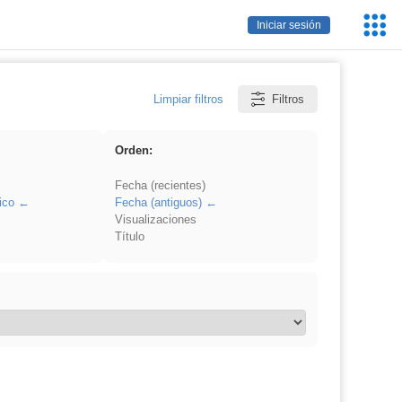
Servic
Iniciar sesión
Educa
Limpiar filtros
Filtros
Orden:
Fecha (recientes)
ico
Fecha (antiguos)
Visualizaciones
Título