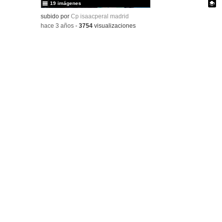
19 imágenes
Contenido educativo.
subido por
Cp isaacperal madrid
-
hace 3 años
-
3754
visualizaciones