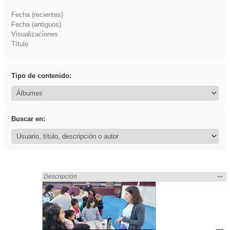
Fecha (recientes)
Fecha (antiguos)
Visualizaciones
Título
Tipo de contenido:
Buscar en:
Mos
…
Encontrado «Eventos» en:
Descripción
la
ubic
de l
bús