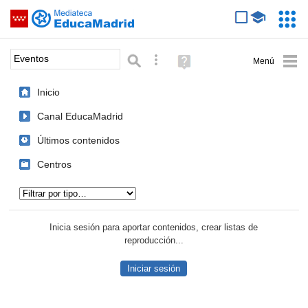
Mediateca de EducaMadrid
Saltar navegación
Servic
Educa
Palabra o frase:
Búsqueda avanzada
Ayuda
(en
ventana
Inicio
nueva)
Canal EducaMadrid
Últimos contenidos
Centros
Tipo de contenido:
Inicia sesión para aportar contenidos, crear listas de
reproducción...
Iniciar sesión