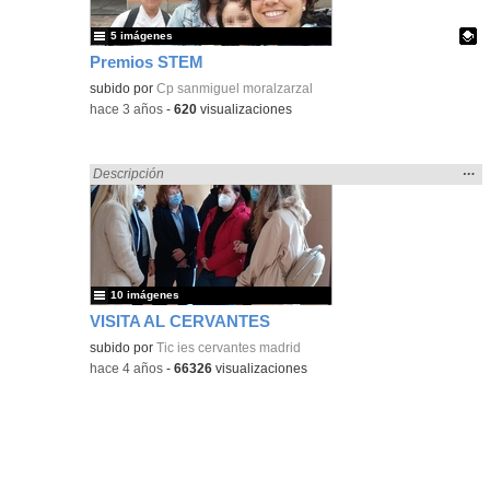
5 imágenes
Premios STEM
Contenido educativo.
subido por
Cp sanmiguel moralzarzal
-
hace 3 años
-
620
visualizaciones
Mos
…
Encontrado «Eventos» en:
Descripción
la
ubic
de l
bús
10 imágenes
VISITA AL CERVANTES
subido por
Tic ies cervantes madrid
-
hace 4 años
-
66326
visualizaciones