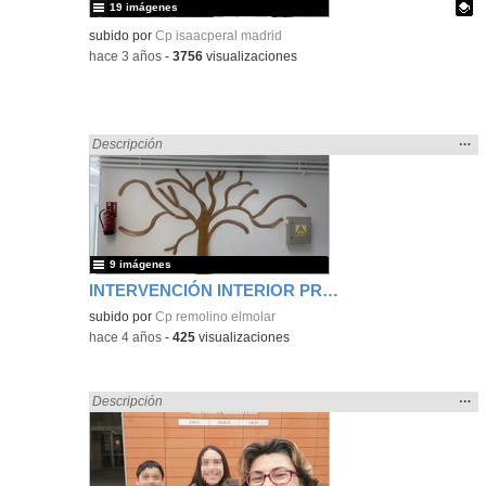
19 imágenes
Contenido educativo.
subido por
Cp isaacperal madrid
-
hace 3 años
-
3756
visualizaciones
Mos
…
Encontrado «Eventos» en:
Descripción
la
ubic
de l
bús
9 imágenes
INTERVENCIÓN INTERIOR PRIMARIA
subido por
Cp remolino elmolar
-
hace 4 años
-
425
visualizaciones
Mos
…
Encontrado «Eventos» en:
Descripción
la
ubic
de l
bús