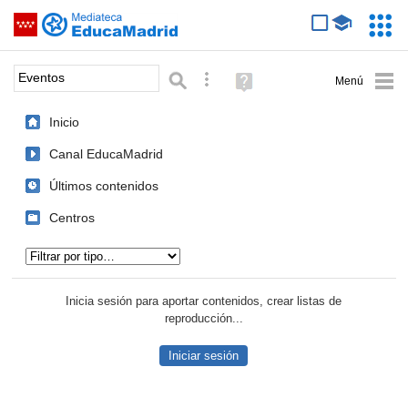
Mediateca de EducaMadrid
Saltar navegación
Servic
Educa
Palabra o frase:
Búsqueda avanzada
Ayuda
(en
ventana
Inicio
nueva)
Canal EducaMadrid
Últimos contenidos
Centros
Tipo de contenido:
Inicia sesión para aportar contenidos, crear listas de
reproducción...
Iniciar sesión