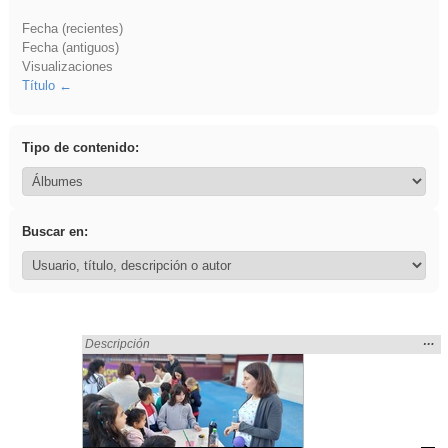
Fecha (recientes)
Fecha (antiguos)
Visualizaciones
Título
Tipo de contenido:
Buscar en:
Mos
…
Encontrado «Eventos» en:
Descripción
la
ubic
de l
bús