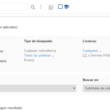
Búsqueda avanzada
Ayuda
(en
ventana
nueva)
os aplicados)
 Eventos
Tipo de búsqueda:
Licencia:
Cualquier coincidencia
Cualquiera
por
Todas las palabras
CC
o Dominio Públ
Exacta
lares
Buscar en:
ngún resultado.