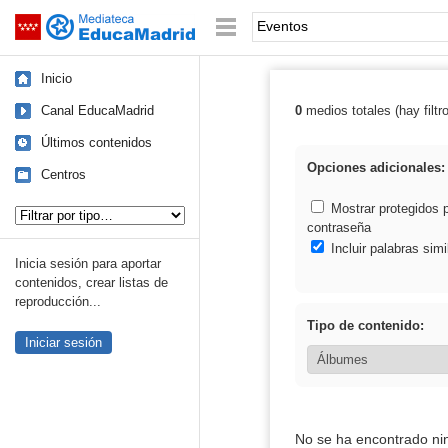
Mediateca de EducaMadrid
Saltar navegación
Palabra o frase:
Inicio
Canal EducaMadrid
0
medios totales (hay filtr
Resultados de:
Últimos contenidos
Opciones adicionales:
Centros
Tipo de contenido:
Mostrar protegidos 
contraseña
Incluir palabras simi
Inicia sesión para aportar
contenidos, crear listas de
reproducción...
Tipo de contenido:
Iniciar sesión
No se ha encontrado ni