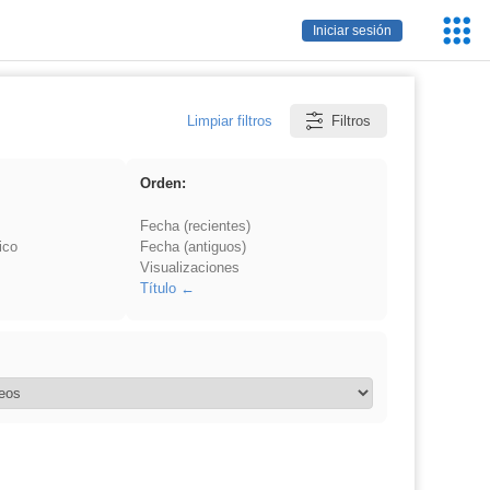
Servic
Iniciar sesión
Educa
Limpiar filtros
Filtros
Orden:
Fecha (recientes)
ico
Fecha (antiguos)
Visualizaciones
Título