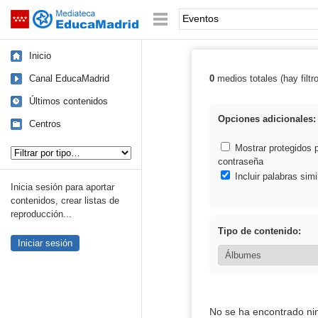
Mediateca de EducaMadrid
Saltar navegación
Palabra o frase:
Inicio
Canal EducaMadrid
0
medios totales (hay filtr
Resultados de:
Últimos contenidos
Opciones adicionales:
Centros
Tipo de contenido:
Mostrar protegidos 
contraseña
Incluir palabras simi
Inicia sesión para aportar
contenidos, crear listas de
reproducción...
Tipo de contenido:
Iniciar sesión
No se ha encontrado ni