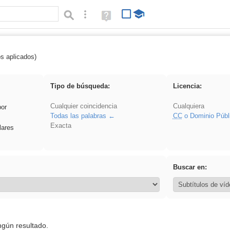
Búsqueda avanzada
Ayuda
(en
ventana
nueva)
os aplicados)
 Eventos
Tipo de búsqueda:
Licencia:
Cualquier coincidencia
Cualquiera
por
Todas las palabras
CC
o Dominio Públ
Exacta
lares
Buscar en:
ngún resultado.