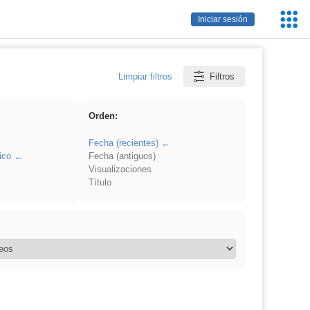
Servic
Iniciar sesión
Educa
Limpiar filtros
Filtros
Orden:
Fecha (recientes)
ico
Fecha (antiguos)
Visualizaciones
Título