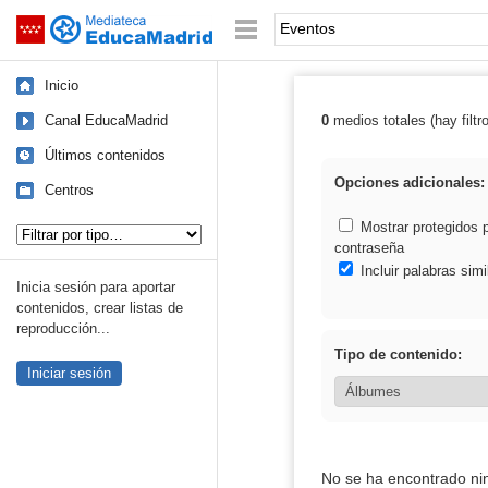
Mediateca de EducaMadrid
Saltar navegación
Palabra o frase:
Inicio
Canal EducaMadrid
0
medios totales (hay filtr
Resultados de:
Últimos contenidos
Opciones adicionales:
Centros
Tipo de contenido:
Mostrar protegidos 
contraseña
Incluir palabras simi
Inicia sesión para aportar
contenidos, crear listas de
reproducción...
Tipo de contenido:
Iniciar sesión
No se ha encontrado ni