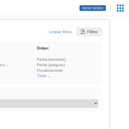
Servic
Iniciar sesión
Educa
Limpiar filtros
Filtros
Orden:
Fecha (recientes)
ico
Fecha (antiguos)
Visualizaciones
Título