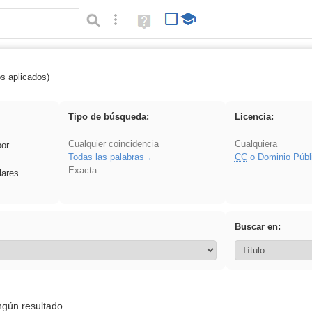
Búsqueda avanzada
Ayuda
(en
ventana
nueva)
os aplicados)
 Eventos
Tipo de búsqueda:
Licencia:
Cualquier coincidencia
Cualquiera
por
Todas las palabras
CC
o Dominio Públ
Exacta
lares
Buscar en:
ngún resultado.