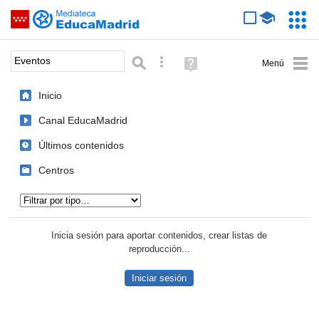
Mediateca de EducaMadrid
Saltar navegación
Servic
Educa
Palabra o frase:
Búsqueda avanzada
Ayuda
(en
ventana
Inicio
nueva)
Canal EducaMadrid
Últimos contenidos
Centros
Tipo de contenido:
Inicia sesión para aportar contenidos, crear listas de
reproducción...
Iniciar sesión