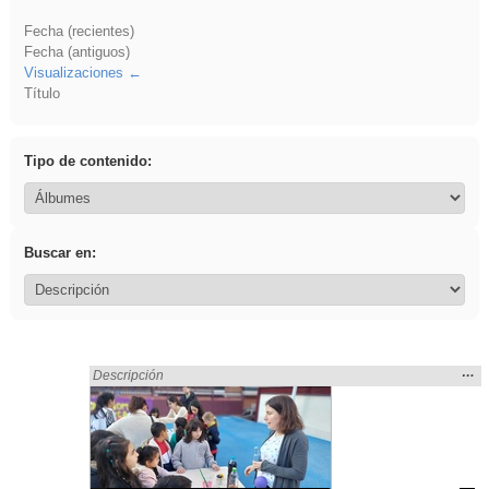
Fecha (recientes)
Fecha (antiguos)
Visualizaciones
Título
Tipo de contenido:
Buscar en:
Mos
…
Encontrado «Eventos» en:
Descripción
la
ubic
de l
bús