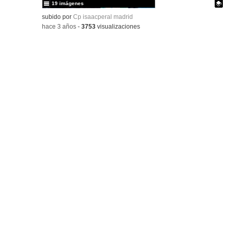
19 imágenes
Contenido educativo.
subido por
Cp isaacperal madrid
-
hace 3 años
-
3753
visualizaciones