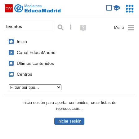
Mediateca de EducaMadrid
Saltar navegación
Servic
Educa
Palabra o frase:
Búsqueda avanzada
Ayuda
(en
ventana
Inicio
nueva)
Canal EducaMadrid
Últimos contenidos
Centros
Tipo de contenido:
Inicia sesión para aportar contenidos, crear listas de
reproducción...
Iniciar sesión