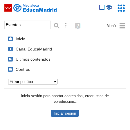
Mediateca de EducaMadrid
Saltar navegación
Servic
Educa
Palabra o frase:
Búsqueda avanzada
Ayuda
(en
ventana
Inicio
nueva)
Canal EducaMadrid
Últimos contenidos
Centros
Tipo de contenido:
Inicia sesión para aportar contenidos, crear listas de
reproducción...
Iniciar sesión