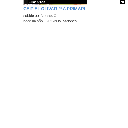
3 imágenes
CEIP EL OLIVAR 2º A PRIMARIA TRABAJANDO SOBRE ECUADOR
Contenido educativo.
subido por
M.jesús O.
-
hace un año
-
319
visualizaciones