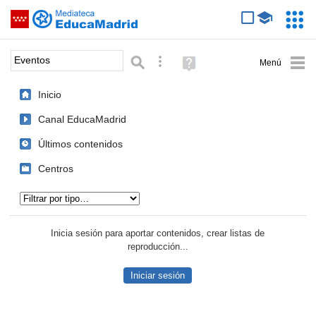
Mediateca de EducaMadrid
Saltar navegación
Servic
Educa
Palabra o frase:
Búsqueda avanzada
Ayuda
(en
ventana
Inicio
nueva)
Canal EducaMadrid
Últimos contenidos
Centros
Tipo de contenido:
Inicia sesión para aportar contenidos, crear listas de
reproducción...
Iniciar sesión