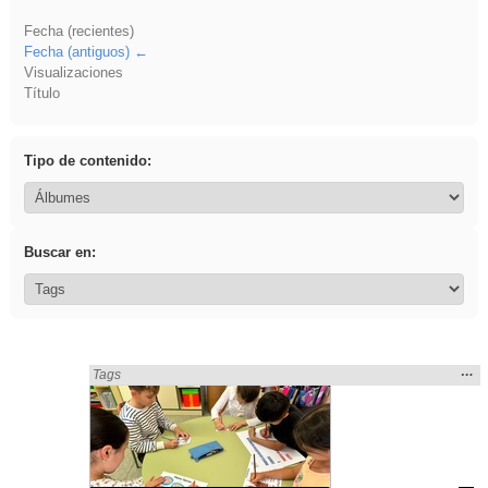
Fecha (recientes)
Fecha (antiguos)
Visualizaciones
Título
Tipo de contenido:
Buscar en:
Mos
…
Encontrado «Eventos» en:
Tags
la
ubic
de l
bús