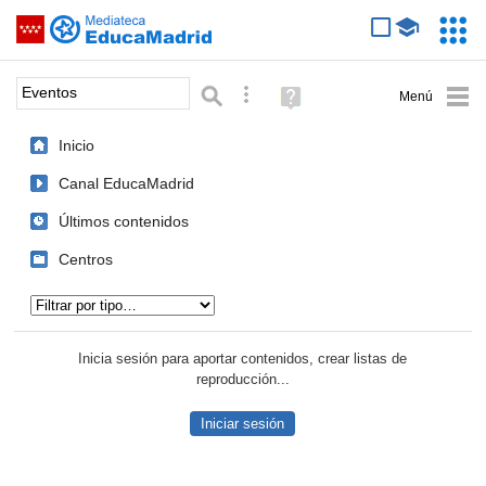
Mediateca de EducaMadrid
Saltar navegación
Servic
Educa
Palabra o frase:
Búsqueda avanzada
Ayuda
(en
ventana
Inicio
nueva)
Canal EducaMadrid
Últimos contenidos
Centros
Tipo de contenido:
Inicia sesión para aportar contenidos, crear listas de
reproducción...
Iniciar sesión