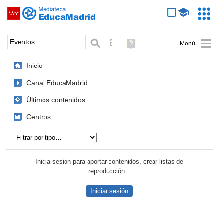
Mediateca de EducaMadrid
Saltar navegación
Servic
Educa
Palabra o frase:
Búsqueda avanzada
Ayuda
(en
ventana
Inicio
nueva)
Canal EducaMadrid
Últimos contenidos
Centros
Tipo de contenido:
Inicia sesión para aportar contenidos, crear listas de
reproducción...
Iniciar sesión