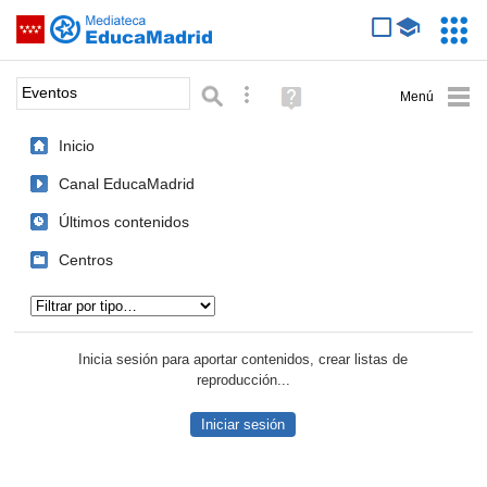
Mediateca de EducaMadrid
Saltar navegación
Servic
Educa
Palabra o frase:
Búsqueda avanzada
Ayuda
(en
ventana
Inicio
nueva)
Canal EducaMadrid
Últimos contenidos
Centros
Tipo de contenido:
Inicia sesión para aportar contenidos, crear listas de
reproducción...
Iniciar sesión