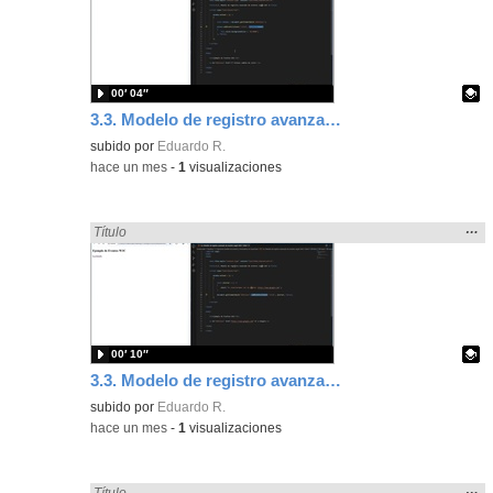
ubic
de l
bús
00′ 04″
3.3. Modelo de registro avanzado de eventos según W3C 2.
Contenido educativo.
subido por
Eduardo R.
-
hace un mes
-
1
visualizaciones
Mos
…
Encontrado «Eventos» en:
Título
la
ubic
de l
bús
00′ 10″
3.3. Modelo de registro avanzado de eventos según W3C 1.
Contenido educativo.
subido por
Eduardo R.
-
hace un mes
-
1
visualizaciones
Mos
…
Encontrado «Eventos» en:
Título