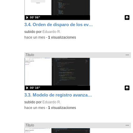
bús
00′ 06″
3.4. Orden de disparo de los eventos.
Contenido educativo.
subido por
Eduardo R.
-
hace un mes
-
1
visualizaciones
Mos
…
Encontrado «Eventos» en:
Título
la
ubic
de l
bús
00′ 16″
3.3. Modelo de registro avanzado de eventos según W3C 3.
Contenido educativo.
subido por
Eduardo R.
-
hace un mes
-
1
visualizaciones
Mos
…
Encontrado «Eventos» en:
Título
la