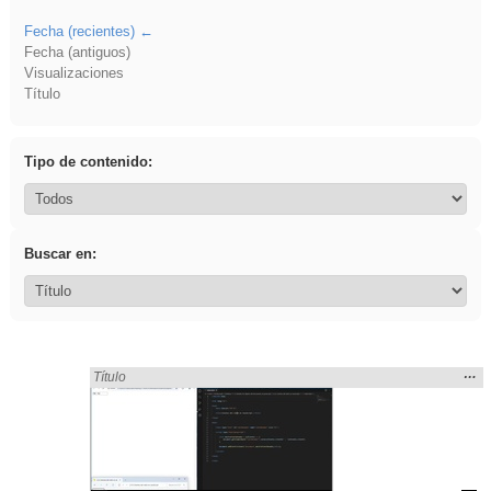
Fecha (recientes)
Fecha (antiguos)
Visualizaciones
Título
Tipo de contenido:
Buscar en:
Mos
…
Encontrado «Eventos» en:
Título
la
ubic
de l
bús