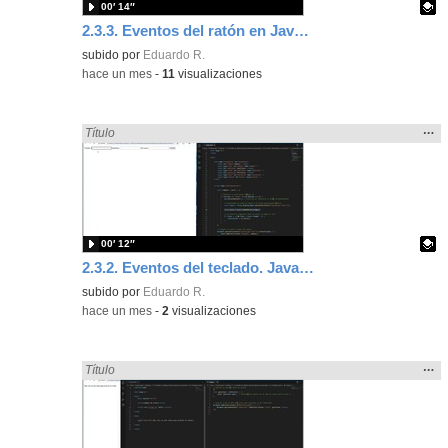
00′ 14″
2.3.3. Eventos del ratón en JavaScript.
Contenido educativo.
subido por
Eduardo R.
-
hace un mes
-
11
visualizaciones
Mos
…
Encontrado «Eventos» en:
Título
la
ubic
de l
bús
00′ 12″
2.3.2. Eventos del teclado. JavaScript.
Contenido educativo.
subido por
Eduardo R.
-
hace un mes
-
2
visualizaciones
Mos
…
Encontrado «Eventos» en:
Título
la
ubic
de l
bús