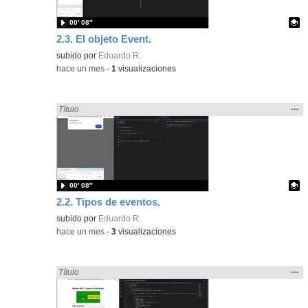
00′ 08″
2.3. El objeto Event.
Contenido educativo.
subido por
Eduardo R.
-
hace un mes
-
1
visualizaciones
Mos
…
Encontrado «Eventos» en:
Título
la
ubic
de l
bús
00′ 08″
2.2. Tipos de eventos.
Contenido educativo.
subido por
Eduardo R.
-
hace un mes
-
3
visualizaciones
Mos
…
Encontrado «Eventos» en:
Título
la
ubic
de l