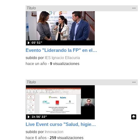
Mos
…
Encontrado «Eventos» en:
Título
la
ubic
de l
bús
05′ 51″
Evento "Liderando la FP" en el Ignacio Ellacuría
subido por
IES Ignacio Ellacuria
-
hace un año
-
9
visualizaciones
Mos
…
Encontrado «Eventos» en:
Título
la
ubic
de l
bús
1h 56′ 33″
Live Event curso "Salud, higiene y prevención escolar"
Contenido educativo.
subido por
Innovacion
-
hace 6 años
-
259
visualizaciones