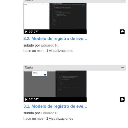
la
ubic
de l
bús
00′ 07″
3.2. Modelo de registro de eventos tradicional.
Contenido educativo.
subido por
Eduardo R.
-
hace un mes
-
1
visualizaciones
Mos
…
Encontrado «Eventos» en:
Título
la
ubic
de l
bús
00′ 04″
3.1. Modelo de registro de eventos en línea 1.
Contenido educativo.
subido por
Eduardo R.
-
hace un mes
-
1
visualizaciones