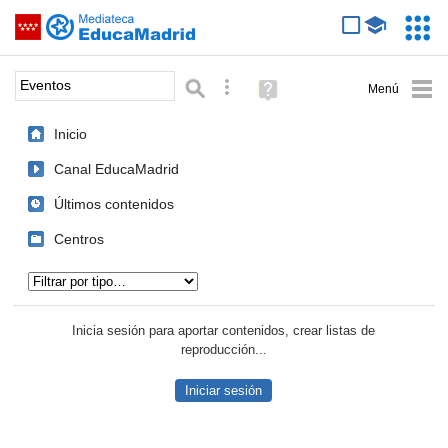
Mediateca de EducaMadrid
Saltar navegación
Servic
Educa
Palabra o frase:
Búsqueda avanzada
Ayuda
(en
ventana
Inicio
nueva)
Canal EducaMadrid
Últimos contenidos
Centros
Tipo de contenido:
Inicia sesión para aportar contenidos, crear listas de
reproducción...
Iniciar sesión