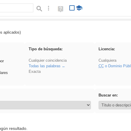
Búsqueda avanzada
Ayuda
(en
ventana
nueva)
os aplicados)
 Eventos
Tipo de búsqueda:
Licencia:
Cualquier coincidencia
Cualquiera
por
Todas las palabras
CC
o Dominio Públ
Exacta
lares
Buscar en:
ngún resultado.