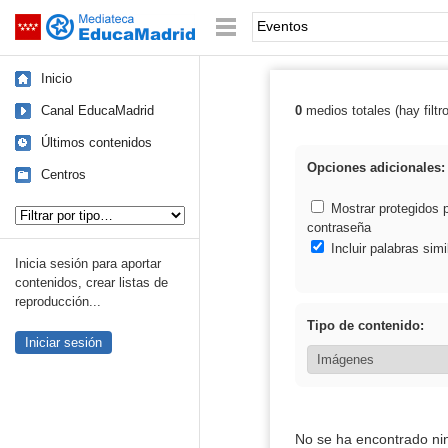
Mediateca de EducaMadrid
Saltar navegación
Palabra o frase:
Inicio
Canal EducaMadrid
0
medios totales (hay filtr
Resultados de:
Últimos contenidos
Opciones adicionales:
Centros
Tipo de contenido:
Mostrar protegidos 
contraseña
Incluir palabras simi
Inicia sesión para aportar
contenidos, crear listas de
reproducción...
Tipo de contenido:
Iniciar sesión
No se ha encontrado ni