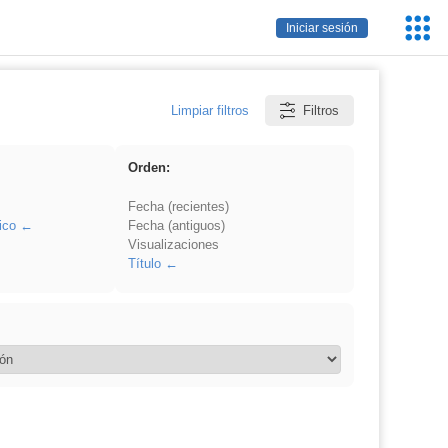
Servic
Iniciar sesión
Educa
Limpiar filtros
Filtros
Orden:
Fecha (recientes)
ico
Fecha (antiguos)
Visualizaciones
Título