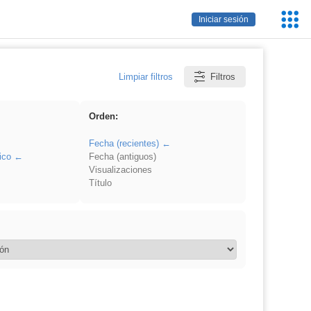
Servic
Iniciar sesión
Educa
Limpiar filtros
Filtros
Orden:
Fecha (recientes)
ico
Fecha (antiguos)
Visualizaciones
Título