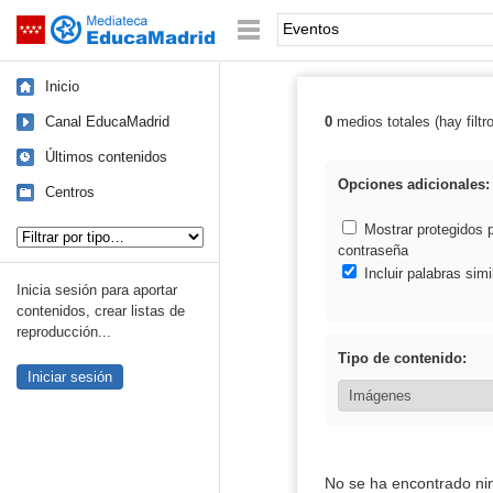
Mediateca de EducaMadrid
Saltar navegación
Palabra o frase:
Inicio
Canal EducaMadrid
0
medios totales (hay filtr
Resultados de:
Últimos contenidos
Opciones adicionales:
Centros
Tipo de contenido:
Mostrar protegidos 
contraseña
Incluir palabras simi
Inicia sesión para aportar
contenidos, crear listas de
reproducción...
Tipo de contenido:
Iniciar sesión
No se ha encontrado ni