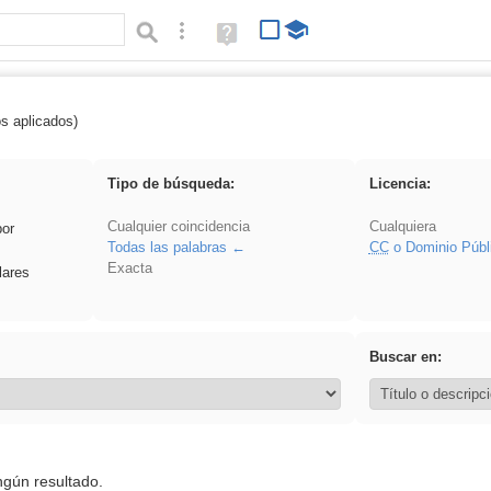
Búsqueda avanzada
Ayuda
(en
ventana
nueva)
os aplicados)
 Eventos
Tipo de búsqueda:
Licencia:
Cualquier coincidencia
Cualquiera
por
Todas las palabras
CC
o Dominio Públ
Exacta
lares
Buscar en:
ngún resultado.