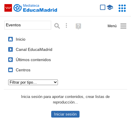
Mediateca de EducaMadrid
Saltar navegación
Servic
Educa
Palabra o frase:
Búsqueda avanzada
Ayuda
(en
ventana
Inicio
nueva)
Canal EducaMadrid
Últimos contenidos
Centros
Tipo de contenido:
Inicia sesión para aportar contenidos, crear listas de
reproducción...
Iniciar sesión