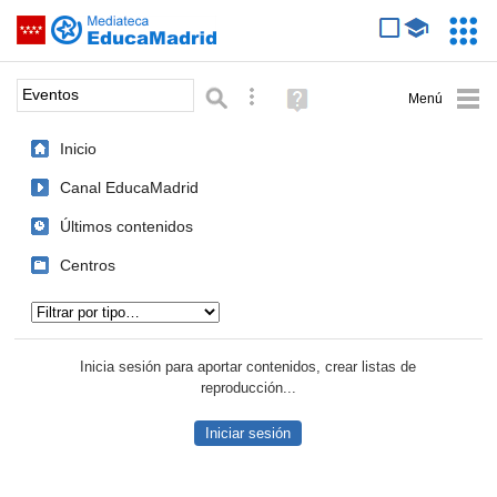
Mediateca de EducaMadrid
Saltar navegación
Servic
Educa
Palabra o frase:
Búsqueda avanzada
Ayuda
(en
ventana
Inicio
nueva)
Canal EducaMadrid
Últimos contenidos
Centros
Tipo de contenido:
Inicia sesión para aportar contenidos, crear listas de
reproducción...
Iniciar sesión